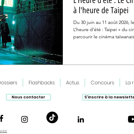
L’Heure d’été : Le C
à l'heure de Taipei
Du 30 juin au 11 août 2026, 
L’heure d’été : Taipei » du c
parcourir le cinéma taïwanais 
découvrir en salles ou en plei
ossiers
Flashbacks
Actus
Concours
La 
Nous contacter
S'inscrire à la newslett
alité