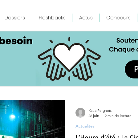
Dossiers
Flashbacks
Actus
Concours
Katia Peignois
26 juin
2 min de lecture
Actualités