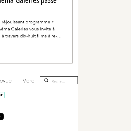
inéma Galeries passe
le réjouissant programme «
inéma Galeries vous invite à
à travers dix-huit films à re-
n air.
revue
More
er