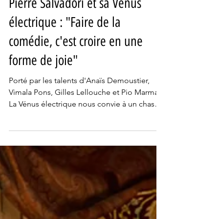
12 mai
5 min de lecture
Rencontres
Pierre Salvadori et sa Vénus
électrique : "Faire de la
comédie, c'est croire en une
forme de joie"
Porté par les talents d'Anaïs Demoustier,
Vimala Pons, Gilles Lellouche et Pio Marmaï,
La Vénus électrique nous convie à un chassé-
croisé amoureux dans le Paris des années 20,
entre supercheries, peintures, attractions
foraines et désirs compliqués. cette nouvelle
réalisation de Pierre Salvadori marque son
retour à la comédie dans toute sa
sophistication. Rencontre avec Pierre