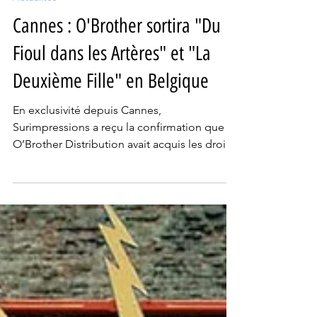
20 mai
2 min de lecture
Actualités
Cannes : O'Brother sortira "Du
Fioul dans les Artères" et "La
Deuxième Fille" en Belgique
En exclusivité depuis Cannes,
Surimpressions a reçu la confirmation que
O’Brother Distribution avait acquis les droits
pour les films Du fioul dans les artères et La
deuxième fille, tous deux sélectionnés par la
Semaine de la Critique. Une belle nouvelle
pour les cinéphiles belges, qui pourront
ainsi découvrir ces deux longs-métrages
dans les salles prochainement.