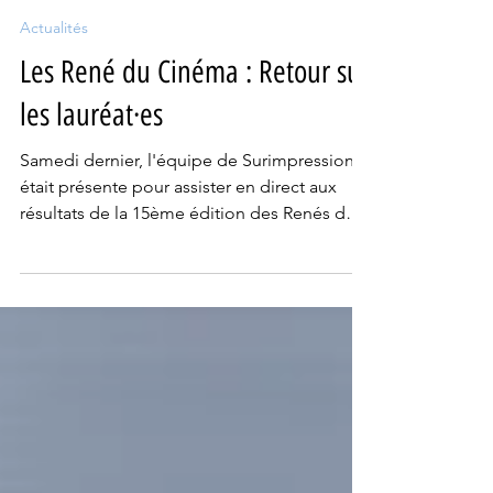
Darika Peou
9 mars
5 min de lecture
Actualités
Les René du Cinéma : Retour sur
les lauréat·es
Samedi dernier, l'équipe de Surimpressions
était présente pour assister en direct aux
résultats de la 15ème édition des Renés du
cinéma. Présentée pour la deuxième
consécutive par Charline Vanhoenacker, la
cérémonie s’est déroulée dans
l’emblématique studio 4 du cinéma Flagey.
Nous vous invitons dès à présent à découvrir
la liste des lauréat·es. Nos pronostics se
sont-ils avérés justes ?