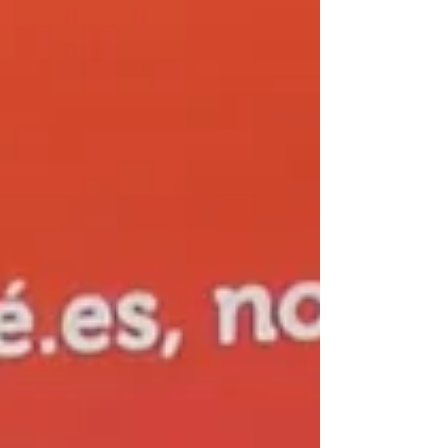
meilleure actrice dans un second rôle aux
René 2026, la Bruxelloise tient le rôle
principal de L’Île de la demoiselle, dans les
salles dès le 27 mai. Sur les planches depuis
8 ans, à l’écran depuis 2012, portrait d’une
jeune belge en feu.