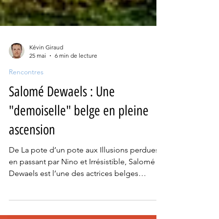
Kévin Giraud
25 mai
6 min de lecture
Rencontres
Salomé Dewaels : Une
"demoiselle" belge en pleine
ascension
De La pote d’un pote aux Illusions perdues
en passant par Nino et Irrésistible, Salomé
Dewaels est l’une des actrices belges
incontournables de ces dernières années.
César du meilleur espoir féminin en 2022 et