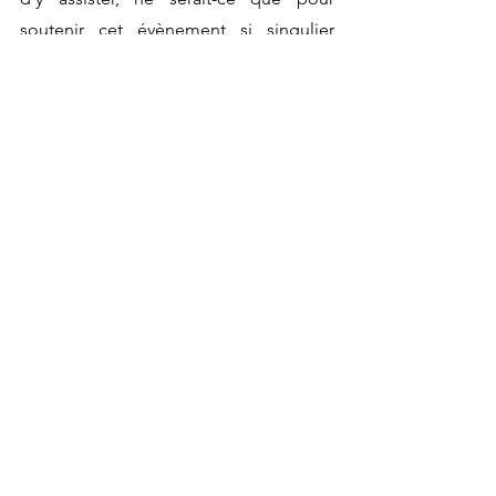
soutenir cet évènement si singulier 
dans l’espace culturel bruxellois.
Actualités
Voir tout
Posts récents