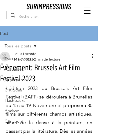
Post
Tous les posts
Louis Leconte
Tous les posts
14 nov. 2023
2 min de lecture
Évènement: Brussels Art Film
Actualités
Festival 2023
Rencontres
L’édition 2023 du Brussels Art Film 
Critiques
Festival (BAFF) se déroulera à Bruxelles 
Flashbacks
du 15 au 19 Novembre et proposera 30 
Analyse
films sur différents champs artistiques, 
Concours
allant de la danse à la peinture, en 
passant par la littérature. Dès les années 