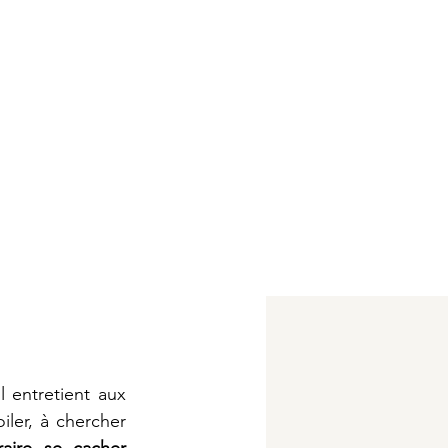
 entretient aux 
ler, à chercher 
aire se cacher 