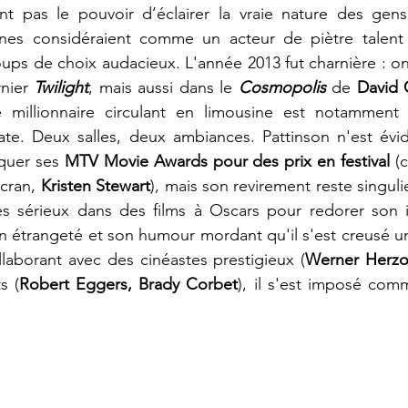
nt pas le pouvoir d’éclairer la vraie nature des gens
s considéraient comme un acteur de piètre talent a 
ups de choix audacieux. L'année 2013 fut charnière : on le
nier 
Twilight
, mais aussi dans le 
Cosmopolis
de
 David
millionnaire circulant en limousine est notamment
te. Deux salles, deux ambiances. Pattinson n'est évi
quer ses
 MTV Movie Awards pour des prix en festival
 (
cran, 
Kristen Stewart
), mais son revirement reste singulie
les sérieux dans des films à Oscars pour redorer son i
n étrangeté et son humour mordant qu'il s'est creusé un
laborant avec des cinéastes prestigieux (
Werner Herzog
s (
Robert Eggers, Brady Corbet
), il s'est imposé com