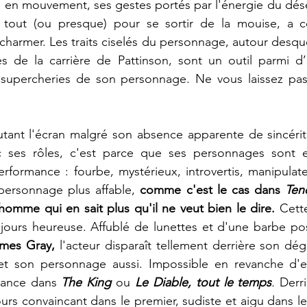
 en mouvement, ses gestes portés par l'énergie du dése
tout (ou presque) pour se sortir de la mouise, a ce
charmer. Les traits ciselés du personnage, autour desque
s de la carrière de Pattinson, sont un outil parmi d’a
supercheries de son personnage. Ne vous laissez pas
utant l'écran malgré son absence apparente de sincérité
ec ses rôles, c'est parce que ses personnages sont 
rformance : fourbe, mystérieux, introvertis, manipulat
 personnage plus affable, 
comme c'est le cas dans 
Ten
 homme qui en sait plus qu'il ne veut bien le dire.
 Cett
ujours heureuse. Affublé de lunettes et d'une barbe po
mes Gray,
 l'acteur disparaît tellement derrière son dé
… et son personnage aussi. Impossible en revanche d'ef
ance dans 
The King 
ou
Le Diable, tout le temps
. 
Derri
ours convaincant dans le premier,
sudiste et aigu dans le 