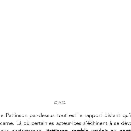
© A24
e Pattinson par-dessus tout est le rapport distant qu'il
carne. Là où certain·es acteur·ices s'échinent à se dévoi
 leur performance, 
Pattinson semble vouloir au contr