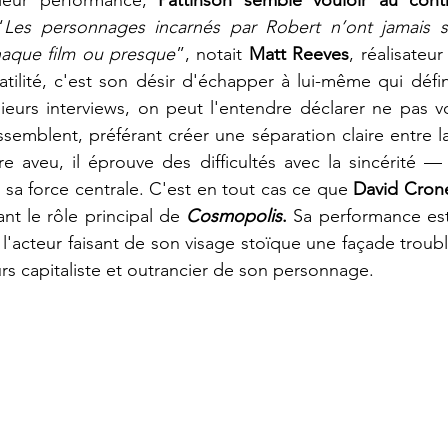
“
Les personnages incarnés par Robert n’ont jamais sa 
haque film ou presque
”, notait 
Matt Reeves
, réalisateur
satilité, c'est son désir d'échapper à lui-même qui défin
sieurs interviews, on peut l'entendre déclarer ne pas vo
semblent, préférant créer une séparation claire entre la
e aveu, il éprouve des difficultés avec la sincérité —
it sa force centrale. C'est en tout cas ce que 
David Cron
nt le rôle principal de 
Cosmopolis
.
 Sa performance est
 l'acteur faisant de son visage stoïque une façade troub
urs capitaliste et outrancier de son personnage.