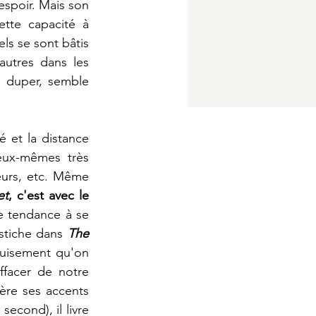
spoir. Mais son 
tte capacité à 
ls se sont bâtis 
utres dans les 
 duper, semble 
 et la distance 
eux-mêmes très 
eurs, etc. Même 
et
, c'est avec le 
e tendance à se 
stiche dans 
The 
guisement qu'on 
facer de notre 
ère ses accents 
second), il livre 