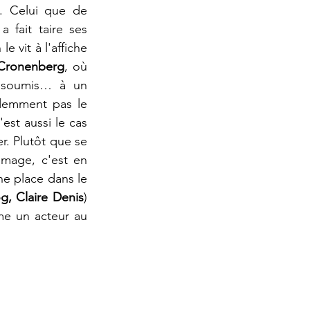
. Celui que de 
fait taire ses 
 vit à l'affiche 
 Cronenberg
, où 
 soumis… à un 
demment pas le 
c'est aussi le cas 
r. Plutôt que se 
mage, c'est en 
e place dans le 
, Claire Denis
) 
me un acteur au 