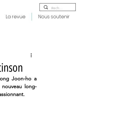
La revue
Nous soutenir
tinson
ong Joon-ho
a 
e nouveau long-
assionnant.