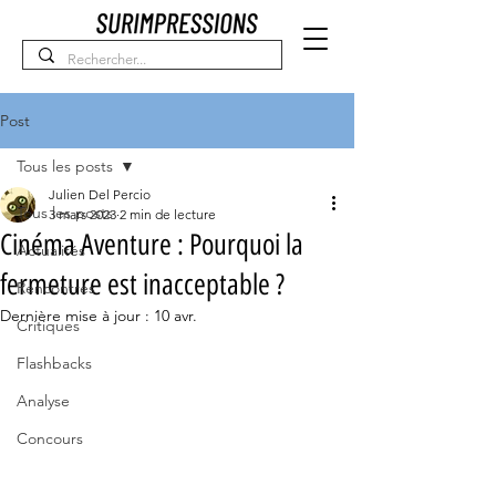
Post
Tous les posts
Julien Del Percio
Tous les posts
3 mars 2023
2 min de lecture
Cinéma Aventure : Pourquoi la
Actualités
fermeture est inacceptable ?
Rencontres
Dernière mise à jour :
10 avr.
Critiques
Flashbacks
Analyse
Concours