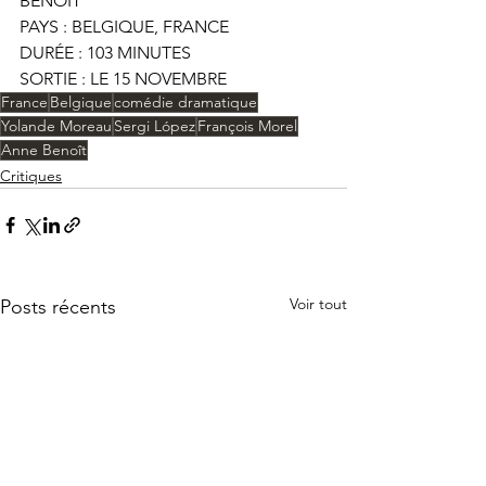
BENOÎT
PAYS : BELGIQUE, FRANCE
DURÉE : 103 MINUTES
SORTIE : LE 15 NOVEMBRE
France
Belgique
comédie dramatique
Yolande Moreau
Sergi López
François Morel
Anne Benoît
Critiques
Voir tout
Posts récents