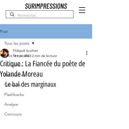
Post
Tous les posts
Thibault Scohier
Tous les posts
14 nov. 2023
2 min de lecture
Critique : La Fiancée du poète de
Actualités
Yolande Moreau
Rencontres
Le bal des marginaux
Critiques
Flashbacks
Analyse
Concours