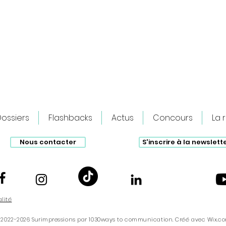
ossiers
Flashbacks
Actus
Concours
La 
Nous contacter
S'inscrire à la newslett
Spider-Man : Brand New Day : Le
The Ch
début d’une nouvelle ère ?
cinéas
alité
 2022-2026 Surimpressions par 1030ways to communication. Créé avec
Wix.c