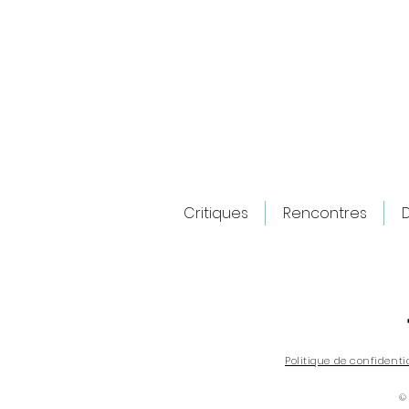
Critiques
Rencontres
D
Woman and Child : Famille, je vous
hais !
Politique de confidenti
©