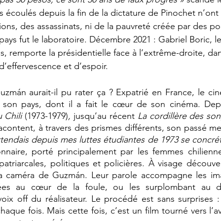
ns écoulés depuis la fin de la dictature de Pinochet n’ont 
ions, des assassinats, ni de la pauvreté créée par des pol
pays fut le laboratoire. Décembre 2021 : Gabriel Boric, l
, remporte la présidentielle face à l’extrême-droite, da
d’effervescence et d’espoir.
mán aurait-il pu rater ça ? Expatrié en France, le cin
à son pays, dont il a fait le cœur de son cinéma. Depu
 Chili 
(1973-1979)
,
 jusqu’au récent 
La cordillère des so
content, à travers des prismes différents, son passé meu
tendais depuis mes luttes étudiantes de 1973 se concrétis
nnaire, porté principalement par les femmes chilienne
patriarcales, politiques et policières. À visage découver
la caméra de Guzmán. Leur parole accompagne les ima
mées au cœur de la foule, ou les surplombant au dr
x off du réalisateur. Le procédé est sans surprises : 
ue fois. Mais cette fois, c’est un film tourné vers l’ave