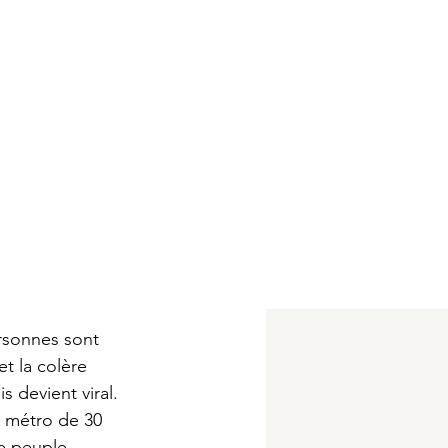
ersonnes sont 
t la colère 
is devient viral. 
e métro de 30 
e peuple 