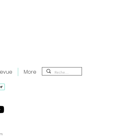
revue
More
er
ristophers : Autoportrait d’un
te
om