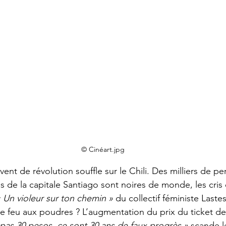
© Cinéart.jpg
ent de révolution souffle sur le Chili. Des milliers de p
es de la capitale Santiago sont noires de monde, les cris e
 Un violeur sur ton chemin »
 du collectif féministe Lastes
le feu aux poudres ? L’augmentation du prix du ticket d
pas 30 pesos, ce sont 30 ans de faux progrès »
 scande l