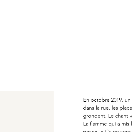
En octobre 2019, un v
dans la rue, les plac
grondent. Le chant 
«
La flamme qui a mis 
pesos. 
« Ce ne sont 