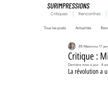
Critiques
Rencontres
Tous les posts
Actualités
Renc
Elli Mastorou
17 jan
Critique : M
Dernière mise à jour :
8 avr
La révolution a 