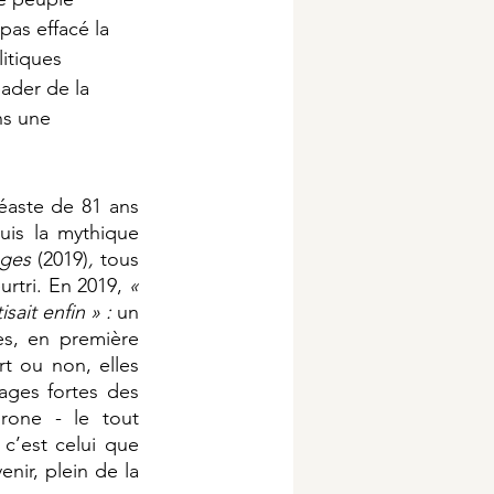
pas effacé la 
itiques 
eader de la 
ns une 
éaste de 81 ans 
is la mythique 
nges 
(2019)
, 
tous 
rtri. En 2019, 
« 
ait enfin » : 
un 
s, en première 
t ou non, elles 
ges fortes des 
one - le tout 
c’est celui que 
nir, plein de la 