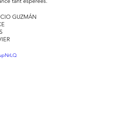
tance tant espérées. 
RICIO GUZMÁN
CE
S
VIER
iupNrLQ