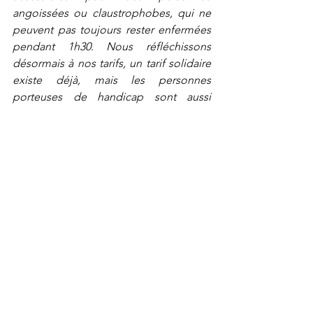
angoissées ou claustrophobes, qui ne 
peuvent pas toujours rester enfermées 
pendant 1h30
. 
Nous réfléchissons 
désormais à nos tarifs, un tarif solidaire 
existe déjà, mais les personnes 
porteuses de handicap sont aussi 
précaires 
», précise-t-elle. Plus 
largement, la question financière 
intervient aussi quand on aborde 
l’accessibilité des films pour tous les 
publics. 
Pour mieux comprendre ces réalités 
multiples est organisé en Belgique, 
tous les deux ans depuis 2011, 
The 
Extraordinary Film Festival
, 
le TEFF
. 
« 
Nous sommes un festival de cinéma 
sur la thématique du handicap. C’est 