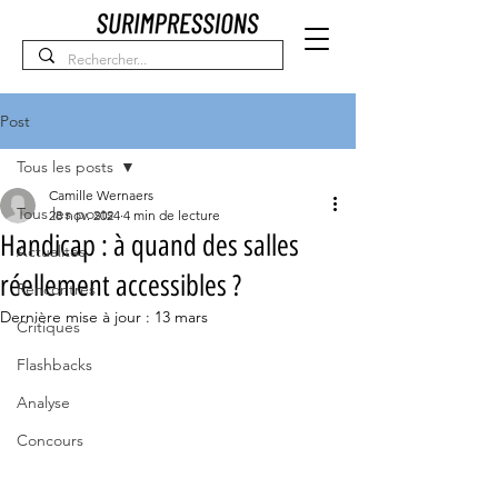
Post
Tous les posts
Camille Wernaers
Tous les posts
28 nov. 2024
4 min de lecture
Handicap : à quand des salles
Actualités
réellement accessibles ?
Rencontres
Dernière mise à jour :
13 mars
Critiques
Flashbacks
Analyse
Concours