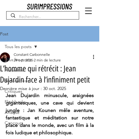
Post
Tous les posts
Constant Carbonnelle
Tous les posts
29 oct. 2025
2 min de lecture
L’homme qui rétrécit : Jean
Actualités
Dujardin face à l’infiniment petit
Rencontres
Dernière mise à jour :
30 oct. 2025
Critiques
Jean Dujardin minuscule, araignées 
Flashbacks
gigantesques, une cave qui devient 
jungle : Jan Kounen mêle aventure, 
Analyse
fantastique et méditation sur notre 
Concours
place dans le monde, avec un film à la 
fois ludique et philosophique.