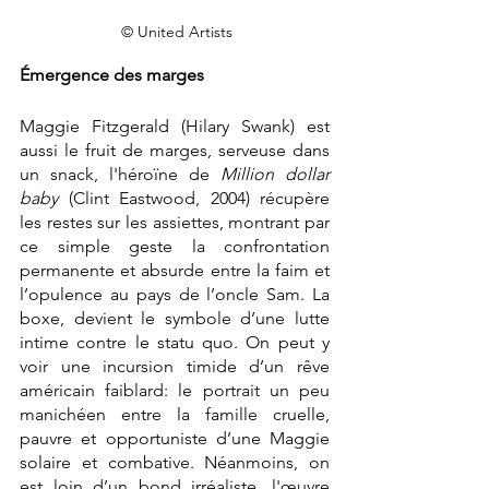
 © United Artists
Émergence des marges
Maggie Fitzgerald (Hilary Swank) est 
aussi le fruit de marges, serveuse dans 
un snack, l'héroïne de 
Million dollar 
baby 
(Clint Eastwood, 2004) récupère 
les restes sur les assiettes, montrant par 
ce simple geste la confrontation 
permanente et absurde entre la faim et 
l’opulence au pays de l’oncle Sam. La 
boxe, devient le symbole d’une lutte 
intime contre le statu quo. On peut y 
voir une incursion timide d’un rêve 
américain faiblard: le portrait un peu 
manichéen entre la famille cruelle, 
pauvre et opportuniste d’une Maggie 
solaire et combative. Néanmoins, on 
est loin d’un bond irréaliste, l'œuvre 