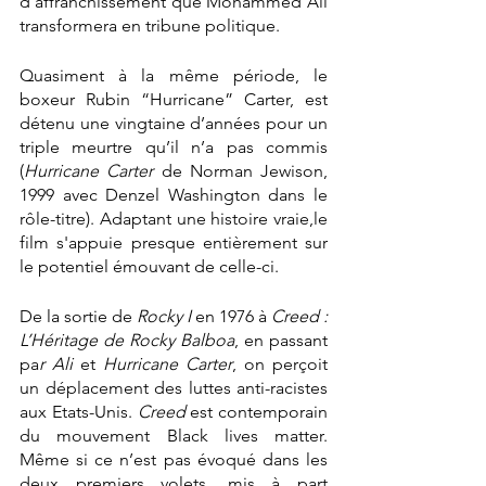
d’affranchissement que Mohammed Ali 
transformera en tribune politique. 
Quasiment à la même période, le 
boxeur Rubin “Hurricane” Carter, est 
détenu une vingtaine d’années pour un 
triple meurtre qu’il n’a pas commis 
(
Hurricane Carter 
de Norman Jewison, 
1999 avec Denzel Washington dans le 
rôle-titre). Adaptant une histoire vraie,le 
film s'appuie presque entièrement sur 
le potentiel émouvant de celle-ci.
De la sortie de 
Rocky I
 en 1976 à 
Creed : 
L’Héritage de Rocky Balboa
, en passant 
pa
r Ali
 et 
Hurricane Carter
, on perçoit 
un déplacement des luttes anti-racistes 
aux Etats-Unis. 
Creed
 est contemporain 
du mouvement Black lives matter. 
Même si ce n’est pas évoqué dans les 
deux premiers volets, mis à part 