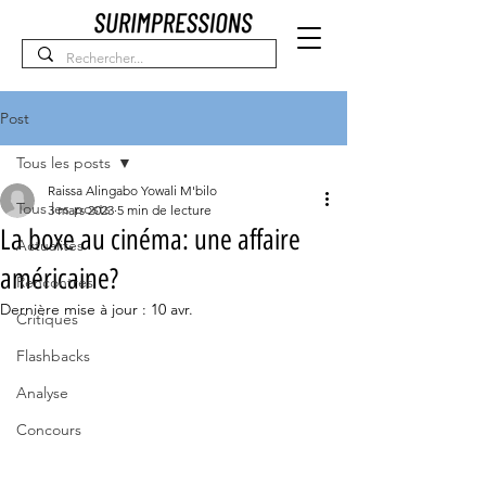
Post
Tous les posts
Raissa Alingabo Yowali M'bilo
Tous les posts
3 mars 2023
5 min de lecture
La boxe au cinéma: une affaire
Actualités
américaine?
Rencontres
Dernière mise à jour :
10 avr.
Critiques
Flashbacks
Analyse
Concours