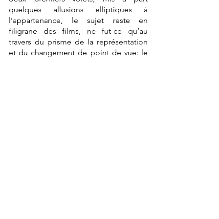
quelques allusions elliptiques à 
l’appartenance, le sujet reste en 
filigrane des films, ne fut-ce qu’au 
travers du prisme de la représentation 
et du changement de point de vue: le 
spin-off se concentre sur le fils d’Apollo 
Creed, sorte d’incarnation de 
Mohammed Ali.
Avec 
Creed
 I et 
Creed II
, Ryan Coogler 
(
Fruitvale Station, Black Panther II: 
Wakanda Forever
) et Steve Caple Jr 
(
The Land, Transformers: rise of the 
beasts
), proposent un trait d’union 
symbolique entre passé et présent: ils 
vont jusqu’à créer des liens presque 
familiaux entre Rocky Balboa et le 
héros, Adonis Creed. L’héritage n’est 
pas que sportif, tant les références aux 
précédents opus sont nombreuses et 