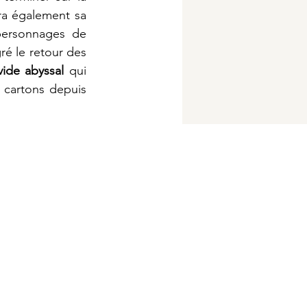
a également sa 
personnages de 
é le retour des 
vide abyssal
 qui 
 cartons depuis 