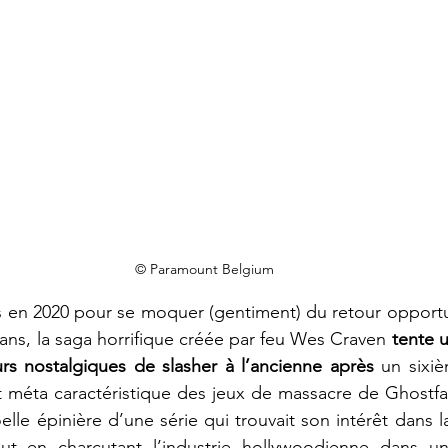
© Paramount Belgium
en 2020 pour se moquer (gentiment) du retour opportuni
rans, la saga horrifique créée par feu Wes Craven 
tente u
eurs nostalgiques de slasher à l’ancienne après
 un sixi
t méta caractéristique des jeux de massacre de Ghostfa
lle épinière d’une série qui trouvait son intérêt dans la
t en charcutant l’industrie hollywoodienne dans un