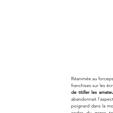
Réanimée au forceps 
franchises sur les éc
de titiller les amat
abandonnait l’aspec
poignard dans la moe
codes du genre tou