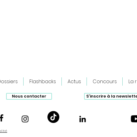
ossiers
Flashbacks
Actus
Concours
La 
Nous contacter
S'inscrire à la newslett
Dans les coulisses de Panique au
The Su
village : “Cowboy et Indien, ils sont un
Cage ?
peu comme nous !”
alité