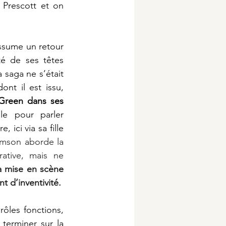
Prescott et on 
ssume un retour 
é de ses têtes 
saga ne s’était 
encore jamais permise auparavant. N’ayant rien à raconter sur le genre dont il est issu, 
Green dans ses 
e pour parler 
ici via sa fille 
amson aborde la 
tive, mais ne 
a mise en scène 
t d’inventivité.
ôles fonctions, 
terminer sur la 