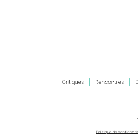
Critiques
Rencontres
D
Dust : Un thriller belge entre
dénonciation et empathie
Politique de confidenti