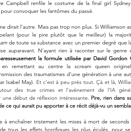
 Campbell renfile le costume de la final girl Sydney 
pour convoquer les fantômes du passé.
 dirait l’autre. Mais pas trop non plus. Si Williamson a
elant (pour le pire plutôt que le meilleur) la majorit
eam
 de toute sa substance avec un premier degré que la 
aresseusement la formule utilisée par David Gordon 
en remettant au centre la scream queen originell
smission des traumatismes d’une génération à une autre, 
ar Isabel May). 
Et c’est à peu près tout. Çà et là, Willi
tour des true crimes et l’avènement de l’IA généra
 une début de réflexion intéressante. 
Pire, rien dans s
de ce qui aurait pu apporter à ce récit déjà-vu un semblan
e à enchaîner tristement les mises à mort de seconds r
de tous les effets horrifiques les plus éculés, pour se 