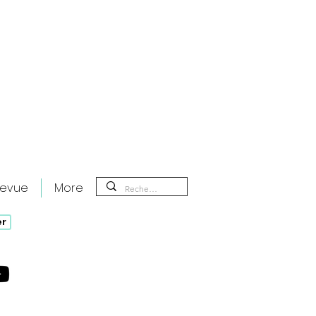
revue
More
er
rfer : le grand retour de Nicolas