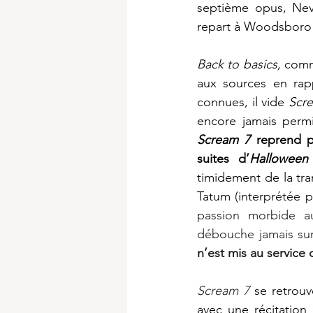
septième opus, Neve
repart à Woodsboro 
Back to basics, 
comme
aux sources en rapp
connues, il vide 
Scr
Scream 7 
reprend p
suites d’
Halloween
timidement de la tran
Tatum (interprétée p
passion morbide au
débouche jamais sur
n’est mis au service 
Scream 7
 se retrouv
avec une récitation 