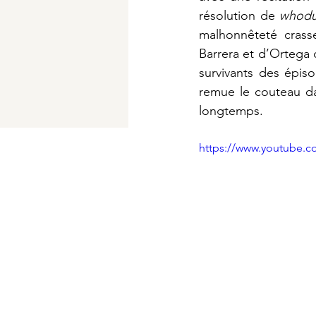
résolution de 
whodu
malhonnêteté crass
Barrera et d’Ortega 
survivants des épis
remue le couteau dan
longtemps.
https://www.youtube.