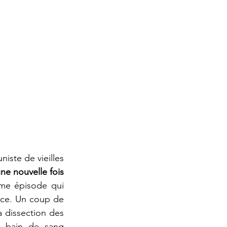
ste de vieilles 
ne nouvelle fois 
ème épisode qui 
ce. Un coup de 
 dissection des 
 bain de sang 