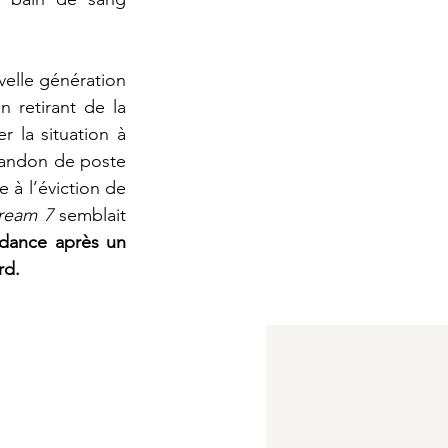
elle génération 
 retirant de la 
 la situation à 
abandon de poste 
à l’éviction de 
ream 7 
semblait 
 Mais ça, c’est inconcevable pour Skydance après un 
rd. 