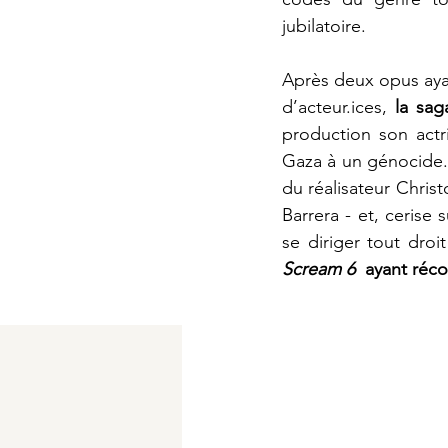
jubilatoire. 
Après deux opus ayan
d’acteur.ices, 
la sag
production son actri
Gaza à un génocide
du réalisateur Chris
Barrera - et, cerise 
se diriger tout droit
Scream 
6  
ayant réco