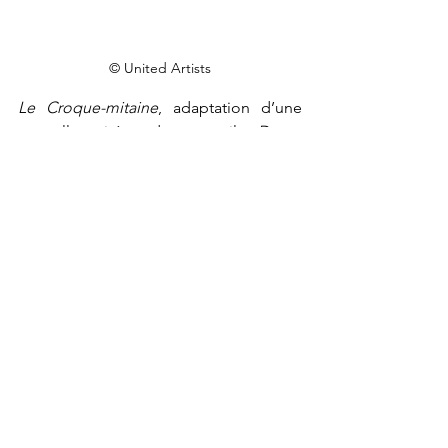
© United Artists
Le Croque-mitaine
, adaptation d’une 
nouvelle tirée du recueil 
Danse 
macabre
 de Stephen King, suscitera-t-
elle le même engouement que ses 
prédécesseures ? Elle semble en tout 
cas prometteuse. Sadie, adolescente, 
et Sawyer, sa sœur cadette, sont encore 
sous le choc du décès de leur mère, et 
sont rapidement la proie de la raison 
de leurs terreurs nocturnes : le croque-
mitaine. De quoi réveiller nos 
cauchemars d’enfance.
horreur
cinéma
Stephen King
Analyse