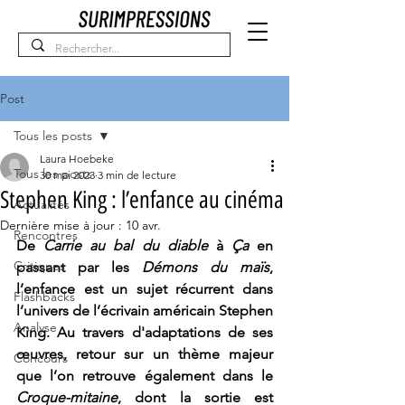
Post
Tous les posts
Laura Hoebeke
Tous les posts
30 mai 2023
3 min de lecture
Stephen King : l’enfance au cinéma
Actualités
Dernière mise à jour :
10 avr.
Rencontres
De 
Carrie au bal du diable
 à 
Ça
 en 
Critiques
passant par les
 Démons du maïs
, 
l’enfance est un sujet récurrent dans 
Flashbacks
l’univers de l’écrivain américain Stephen 
Analyse
King. Au travers d'adaptations de ses 
œuvres, retour sur un thème majeur 
Concours
que l’on retrouve également dans le 
Croque-mitaine
, dont la sortie est 