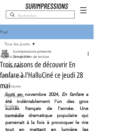
Post
Tous les posts
Surimpressions présente
Tous les posts
26 mai
2 min de lecture
Trois raisons de découvrir En
Actualités
fanfare à l'HalluCiné ce jeudi 28
Rencontres
mai
Critiques
Sorti en novembre 2024, 
En fanfare 
a 
Flashbacks
été indéniablement l’un des gros 
Analyse
succès français de l’année. Une 
comédie dramatique populaire qui 
Concours
parvenait à la fois à provoquer le rire 
tout en mettant en lumière les 