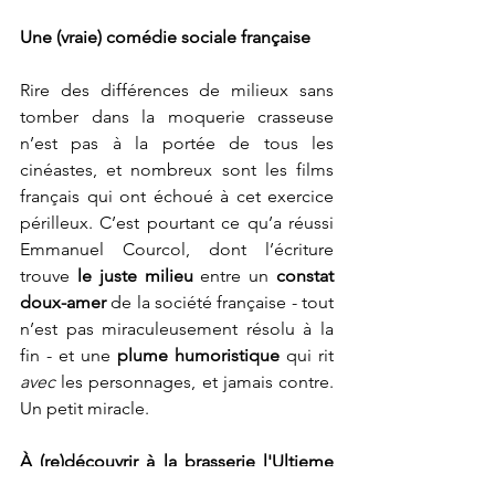
Une (vraie) comédie sociale française
Rire des différences de milieux sans 
tomber dans la moquerie crasseuse 
n’est pas à la portée de tous les 
cinéastes, et nombreux sont les films 
français qui ont échoué à cet exercice 
périlleux. C’est pourtant ce qu’a réussi 
Emmanuel Courcol, dont l’écriture 
trouve 
le juste milieu
 entre un 
constat 
doux-amer
 de la société française - tout 
n’est pas miraculeusement résolu à la 
fin - et une 
plume humoristique
 qui rit 
avec 
les personnages, et jamais contre. 
Un petit miracle.
À (re)découvrir 
à la brasserie l'Ultieme 
Hallucinatie 
le 28 mai
. 