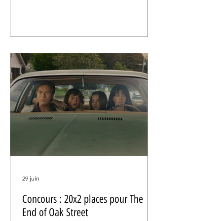
and Death at Camp Miasma, le
troisième long-métrage de Jane
Schoenbrun récompensé à Cannes.
29 juin
Concours : 20x2 places pour The
End of Oak Street