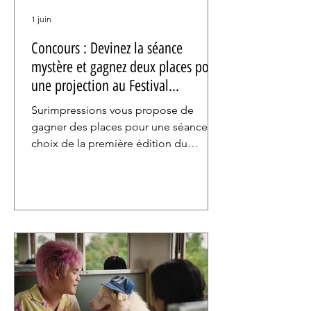
1 juin
Concours : Devinez la séance
mystère et gagnez deux places pour
une projection au Festival
Surimpressions
Surimpressions vous propose de
gagner des places pour une séance au
choix de la première édition du
Festival Surimpressions qui se
déroulera du 12 au 14 juin au Cinéma
Aventure à Bruxelles. Pour participer,
vous aurez besoin de faire preuve de
chance, mais surtout d'un peu de
déduction, puisque vous devrez
deviner le film qui sera projeté lors de
notre séance mystère qui se déroulera
le 12 juin à 21h30 !