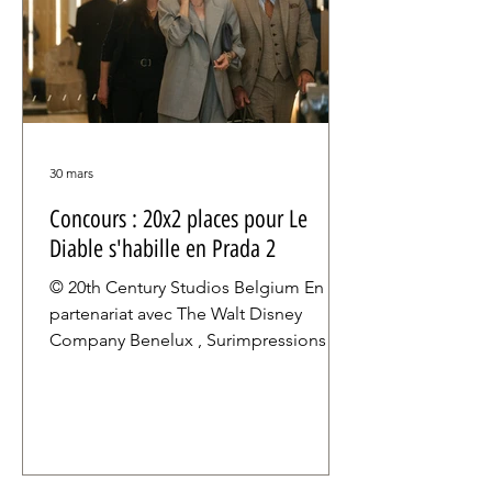
30 mars
Concours : 20x2 places pour Le
Diable s'habille en Prada 2
© 20th Century Studios Belgium En
partenariat avec The Walt Disney
Company Benelux , Surimpressions
vous propose de gagner des places
pour cette suite très attendue du
Diable s'habille en Prada , véritable
phénomène de la comédie
étasunienne des années 2000. Avec