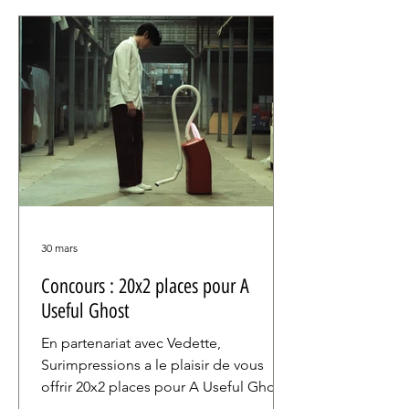
cette suite tardive, on ne change pas
une équipe qui gagne : devant la
caméra, Anne Hathaway, Meryl Streep,
Emily Blunt et Stanley Tucci reprennent
leur rôle emblématique, tandis que le
cinéaste David Frankel rempil
30 mars
Concours : 20x2 places pour A
Useful Ghost
En partenariat avec Vedette,
Surimpressions a le plaisir de vous
offrir 20x2 places pour A Useful Ghost,
l'un des films les plus singuliers de