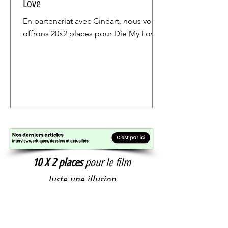
Love
En partenariat avec Cinéart, nous vous
offrons 20x2 places pour Die My Love
10 X 2 places
pour le film
Juste une illusion
10 X 2 places pour l'avant-première du
film
Juste une illusion
de Eric Toledano et
Olivier Nakache (Intouchables, Le Sens de