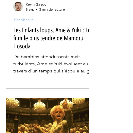
Kévin Giraud
8 avr.
3 min de lecture
Flashbacks
Les Enfants loups, Ame & Yuki : Le
film le plus tendre de Mamoru
Hosoda
De bambins attendrissants mais
turbulents, Ame et Yuki évoluent au
travers d’un temps qui s’écoule au gré
des saisons, d’une adolescence et
d’une croissance à deux vitesses: celle
de l’humain et celle du loup qui les
habitent. Un rythme qui donne à Les
Enfants loups, Ame et Yuki une
puissance supplémentaire, et une
résonance universelle.