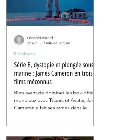
Léopold Vézard
22 avr.
3 min de lecture
Flashbacks
Série B, dystopie et plongée sous-
marine : James Cameron en trois
films méconnus
Bien avant de dominer les box-offices
mondiaux avec Titanic et Avatar, James
Cameron a fait ses armes dans le
cinéma en passant d’un poste à un
autre. À l’occasion de la rétrospective
qui lui est consacrée par la Cinematek,
retour sur trois œuvres moins connues