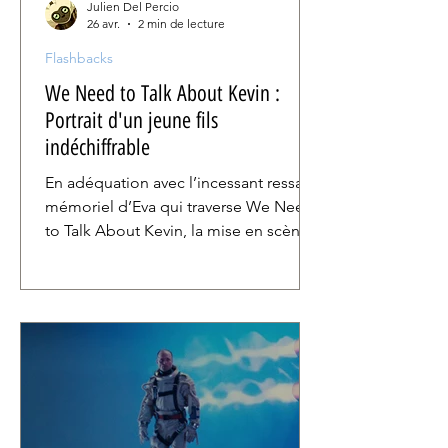
Julien Del Percio
26 avr.
2 min de lecture
Flashbacks
We Need to Talk About Kevin :
Portrait d'un jeune fils
indéchiffrable
En adéquation avec l’incessant ressac
mémoriel d’Eva qui traverse We Need
to Talk About Kevin, la mise en scène
de Lynne Ramsay travaille un montage
non-linéaire d’une rare virtuosité, où
chaque élément devient l’écho aiguisé
d'un autre, ouvrant les portes un
labyrinthe de sensations aussi
magnétique qu’éreintant.