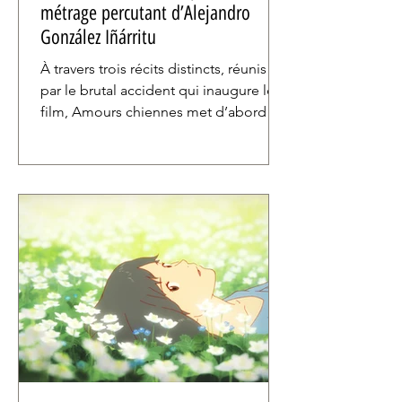
métrage percutant d’Alejandro
González Iñárritu
À travers trois récits distincts, réunis
par le brutal accident qui inaugure le
film, Amours chiennes met d’abord en
scène des personnages captifs de leur
condition respective, à laquelle ils
tentent désespérément d’échapper.
Un jeune chômeur qui se découvre un
gagne-pain canin, une mannequin
déchue enfermée dans un
appartement presque hanté, un
vagabond en proie à des doutes sur
ses choix de vie : autant de
personnages qui font vivre la fresque
viscérale d’Iñárritu.