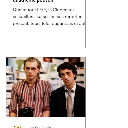
Durant tout l’été, la Cinematek
accueillera sur ses écrans reporters,
présentateurs télé, paparazzis et autres
journalistes à l’occasion du cycle Stop
the Presses ! consacré au journalisme
au cinéma. Et pour inaugurer cette
plongée cinématographique dans les
entrailles de nos médias, Citizen Kane,
le monument d’Orson Welles, qui a
beaucoup à nous raconter sur le
pouvoir du journalisme.
Julien Del Percio