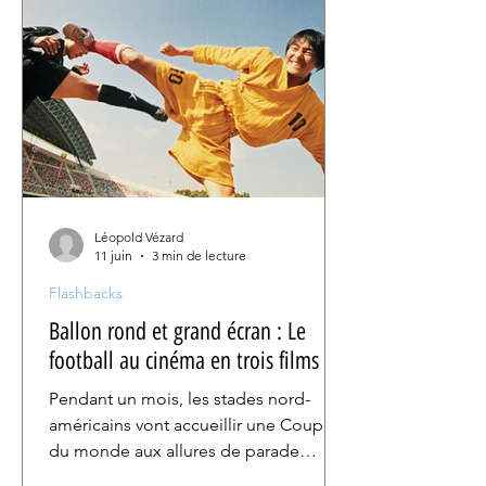
puissante où un Moyen-Orient
allégorique (le Liban n'est
délibérément jamais nommé) devient
l'arène d'une cruauté inexorable.
Léopold Vézard
11 juin
3 min de lecture
Flashbacks
Ballon rond et grand écran : Le
football au cinéma en trois films
Pendant un mois, les stades nord-
américains vont accueillir une Coupe
du monde aux allures de parade
commerciale. Cette grande messe du