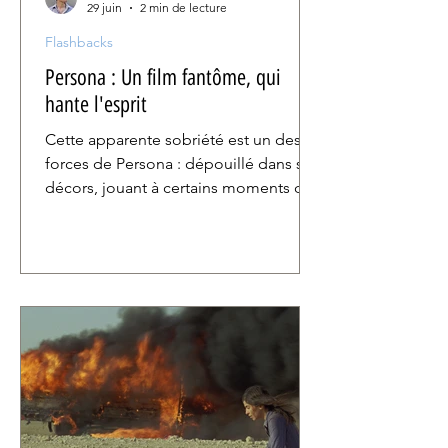
29 juin
2 min de lecture
Flashbacks
Persona : Un film fantôme, qui
hante l'esprit
Cette apparente sobriété est un des
forces de Persona : dépouillé dans ses
décors, jouant à certains moments de
son récit sur des enjeux extrêmement
clairs, tout en convoquant une
multitude d’images sibyllines, le film
offre aux spectateur·ices l'espace de
projeter sur l’écran leurs rêves et leurs
désirs. Si puissante est sa charge
onirique, si mémorable son
expérience, que le film s’est insinué
dans le subconscient d’un grand
nombre de cinéastes, surgissant dans