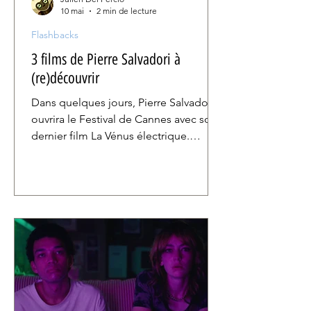
10 mai
2 min de lecture
Flashbacks
3 films de Pierre Salvadori à
(re)découvrir
Dans quelques jours, Pierre Salvadori
ouvrira le Festival de Cannes avec son
dernier film La Vénus électrique.
Comédie électrisante, elle s'ajoute à
une filmographie riche et variée dont
le cinéaste a le secret. Petit aperçu de
la carrière d'un artisan de la comédie
française dans ce qu'elle peut
proposer de mieux.