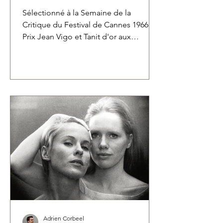
Sélectionné à la Semaine de la
Critique du Festival de Cannes 1966,
Prix Jean Vigo et Tanit d'or aux
premières Journées
Cinématographiques de Carthage de
la même année, le premier long-
métrage d’Ousmane Sembène
retrouve le chemin des salles ce 8
juillet. Retour sur un film qui a changé
le cinéma et le destin de son auteur. La
Noire de ... © Les Acacias Pour parler
de La Noire de…, il faut d’abord parler
de son scénariste et réalisateur,
Ousmane Sembène. Né d’un père
Dakarois
Adrien Corbeel