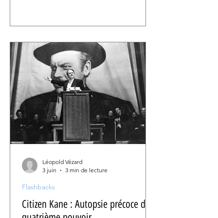
football mondial nous offre un
excellent prétexte pour parler ballon
rond et cinéma. Sous le feu des
projecteurs : trois films qui nous
donnent à regarder autrement le sport
le plus populaire de la planète.
Léopold Vézard
3 juin
3 min de lecture
Flashbacks
Citizen Kane : Autopsie précoce du
quatrième pouvoir