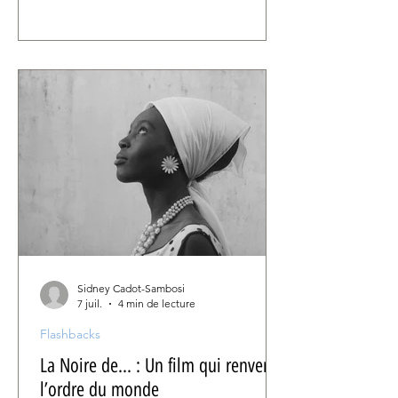
nécessaire pour restituer l’écrasement
d'un monde d’immenses buildings
(Tativille pour les intimes), cette
comédie a nécessité des moyens
conséquents en termes de décors et
de figurants pour donner vie à
l’éreintante modernité avidement
critiquée dans le film.
Sidney Cadot-Sambosi
7 juil.
4 min de lecture
Flashbacks
La Noire de… : Un film qui renversa
l’ordre du monde