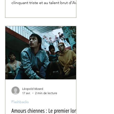
clinquant triste et au talent brut d’Ava
Gardner, bouleversante en miroir
d’elle-même. En questionnant le
regard dès la première apparition de
sa protagoniste, le cinéaste invite à
gratter le vernis esthétique pour
dévoiler la soif de liberté de son
héroïne, sacrifiée sur l’autel de
l’impuissance masculine.
Léopold Vézard
17 avr.
2 min de lecture
Flashbacks
Amours chiennes : Le premier long-