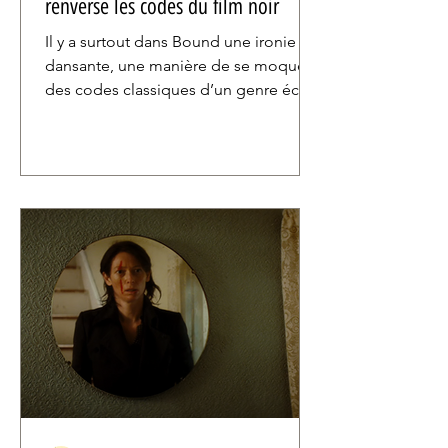
renverse les codes du film noir
Il y a surtout dans Bound une ironie
dansante, une manière de se moquer
des codes classiques d’un genre éculé
et de les dépasser grâce au scénario et
parfois à un certain symbolisme. Les
pots de peintures blanches troués et
dégoulinants de l’appartement que
retape Corky renvoient, assez
frontalement, au liquide séminal
masculin. Mais cet humour un peu
moqueur est surtout le prétexte pour
une histoire rebondissante et
passionnante.