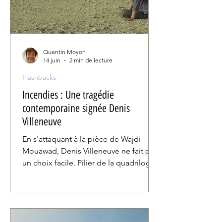
de multiples
Quentin Moyon
14 juin
2 min de lecture
Flashbacks
Incendies : Une tragédie
contemporaine signée Denis
Villeneuve
En s'attaquant à la pièce de Wajdi
Mouawad, Denis Villeneuve ne fait pas
un choix facile. Pilier de la quadrilogie
du metteur en scène, Incendies nous
replonge en plein coeur du mythe
d'Œdipe, dans une relecture moderne
et crue, autant que politique et