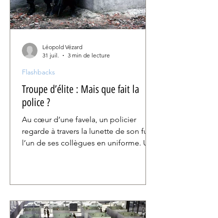
Léopold Vézard
31 juil.
3 min de lecture
Flashbacks
Troupe d’élite : Mais que fait la
police ?
Au cœur d’une favela, un policier
regarde à travers la lunette de son fusil
l’un de ses collègues en uniforme. Une
première scène qui annonce le
programme : Troupe d’élite est un film
sur la police vue par la police.