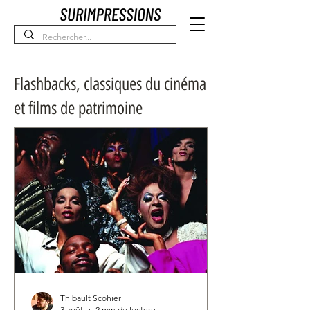
Flashbacks, classiques du cinéma
et films de patrimoine
Thibault Scohier
3 août
2 min de lecture