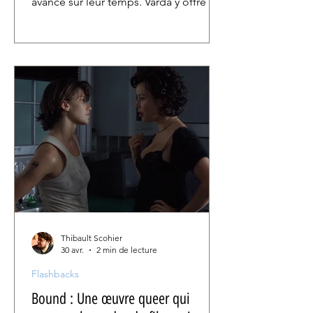
avance sur leur temps. Varda y offre un
double portrait : celui d’une femme
complexe dont la flamme puissante et
brûlante va s’éteindre doucement et
celui d’une société s’aveuglant face
aux inégalités qui la mine et tue sa
jeunesse en même temps que sa
conscience.
Thibault Scohier
30 avr.
2 min de lecture
Flashbacks
Bound : Une œuvre queer qui