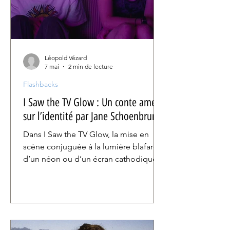
Léopold Vézard
7 mai
2 min de lecture
Flashbacks
I Saw the TV Glow : Un conte amer
sur l’identité par Jane Schoenbrun
Dans I Saw the TV Glow, la mise en
scène conjuguée à la lumière blafarde
d’un néon ou d’un écran cathodique,
instille une oppression latente, comme
si ces personnages n’étaient jamais
tout à fait à leur place dans ces décors
dépeuplés, vides, suspendus hors du
temps. Owen en particulier apparaît