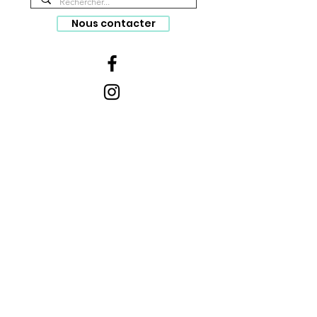
Nous contacter
S'inscrire à la newsletter
Politique de confidentialité
©
2022-2026
Surimpressions par
1030ways to communication. Créé