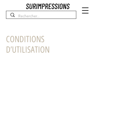
CONDITIONS
D’UTILISATION
Conditions d’utilisation. Ce modèle est un
exemple de texte qui n’est pas complet et
ne peut être publié. Les conditions
d'utilisation ont pour but de protéger les
propriétaires de site. Ces derniers peuvent
définir leurs propres conditions générales et
répondre aux exigences s’imposant à eux
en matière d’information. Dans le cas d’une
boutique en ligne, les informations
obligatoires peuvent être par exemple,