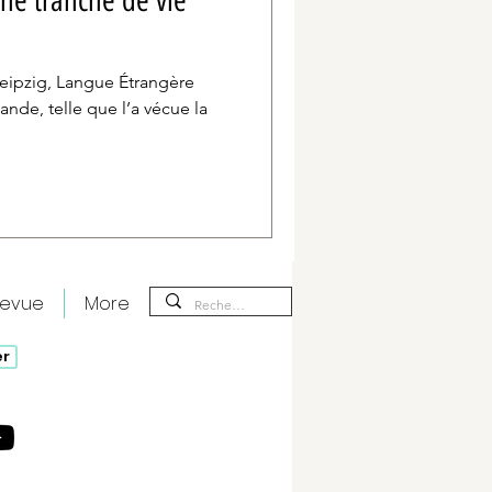
ne tranche de vie
Leipzig, Langue Étrangère
ande, telle que l’a vécue la
revue
More
er