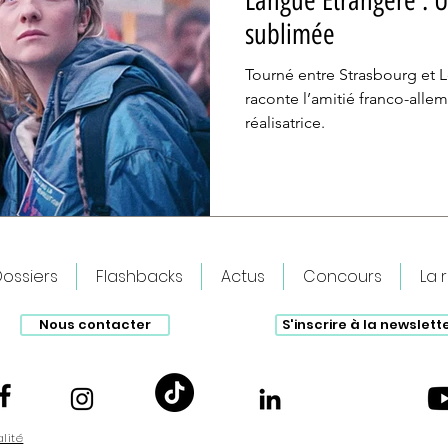
Langue Étrangère : U
sublimée
Tourné entre Strasbourg et 
raconte l’amitié franco-allem
réalisatrice.
ossiers
Flashbacks
Actus
Concours
La 
Nous contacter
S'inscrire à la newslett
alité