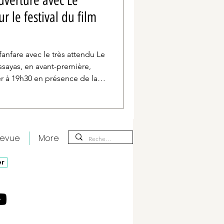
uverture avec Le
 le festival du film
fanfare avec le très attendu Le
ssayas, en avant-première,
er à 19h30 en présence de la
Azabal. Inspiré du roman de
plonge dans les coulisses du
egard ambigu d’un conseiller
revue
More
er