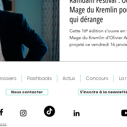
Ramdam Festival : O
Mage du Kremlin pour
qui dérange
Cette 16ᵉ édition s’ouvre en 
Mage du Kremlin d’Olivier A
projeté ce vendredi 16 janvi
marraine du festival, Lubna 
Giuliano da Empoli, le film 
pouvoir russe à travers le r
de l’ombre.
ossiers
Flashbacks
Actus
Concours
La 
Nous contacter
S'inscrire à la newslett
alité