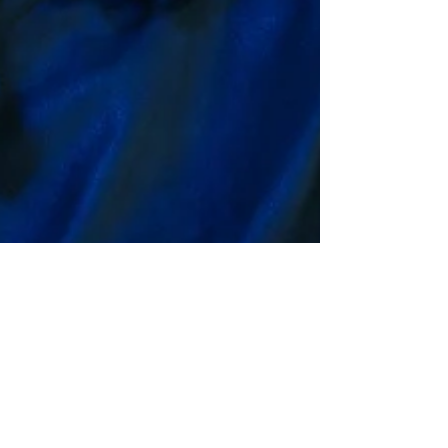
Julien Del Percio
23 août 2024
2 min de lecture
Actualités
Avant Emilia Pérez : trois films