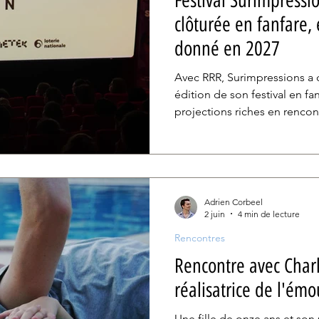
Festival Surimpressi
clôturée en fanfare,
donné en 2027
Avec RRR, Surimpressions a c
édition de son festival en fan
projections riches en rencon
seconde édition pleine de 
Adrien Corbeel
2 juin
4 min de lecture
Rencontres
Rencontre avec Charl
réalisatrice de l'ém
Une fille de onze ans et son