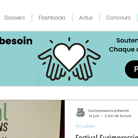
Dossiers
Flashbacks
Actus
Concours
Surimpressions présente
16 juin
2 min de lecture
Actualités