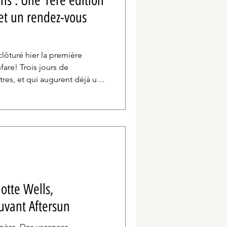
ons : Une 1ère édition
 et un rendez-vous
lôturé hier la première
fare! Trois jours de
tres, et qui augurent déjà une
promesses en 2027.
otte Wells,
ouvant Aftersun
 père. Des vacances