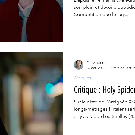
son plein et dévoile quotidi
Compétition que le jury...
Elli Mastorou
26 oct. 2022
3 min de lectu
Critiques
Critique : Holy Spide
Sur la piste de l'Araignée © Cinéart Les de
longs-métrages flirtaient sé
: il y a d’abord eu Shelley (2016) , l’histoire d’une mère
porteuse dont la grossesse v
Border, romance inattendue entre deux êtres qui