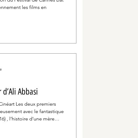
ennement les films en
re
r d’Ali Abbasi
ux premiers
rieusement avec le fantastique
ire au cauchemar, suivi de