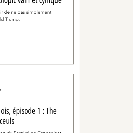
biopic vain et cynique
poir de ne pas simplement
ald Trump.
e
ois, épisode 1 : The
ceuls
tion du Festival de Cannes bat