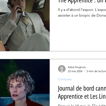
The Apprentice : Un 
Il y a d'abord l'espoir. L'es
assister à un biopic de Don
Katia Peignois
22 mai 2024
5 min de lectur
Critiques
Journal de bord cann
Apprentice et Les Lin
Depuis le 14 mai, la 77e édi