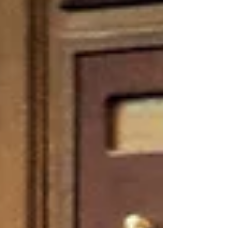
la Seconde Guerre mondiale : le sauvetage
dissimulé d’une centaine d’enfants juifs sous
l’Occupation. Et on peut dire qu’il réussit
son coup haut la main : sans jamais tomber
dans quoi que ce soit de spectaculaire ou
des effets appuyés, il parvient à installer une
tension palpable à travers une histoire vraie,
où le destin d'êtres humains se joue