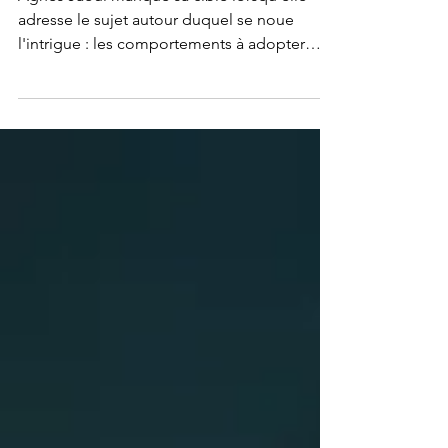
Agnès Jaoui manque sa cible lorsqu'elle
adresse le sujet autour duquel se noue
l'intrigue : les comportements à adopter
face aux violences sexuelles dans le milieu
du spectacle. La cinéaste a beau jeu de
montrer patte blanche en situant son
personnage – et donc elle-même – du côté
de la génération du droit d'importuner. Elle
pêche néanmoins par manque de courage ...