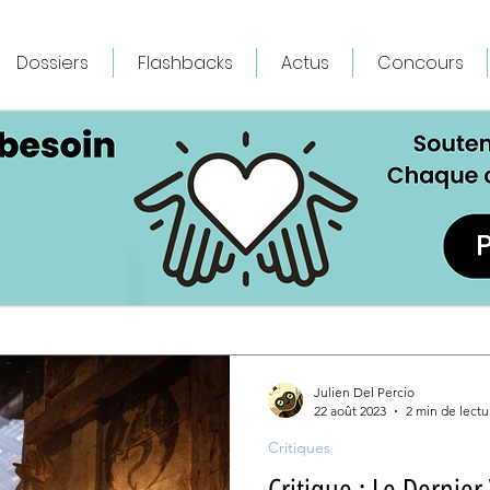
Dossiers
Flashbacks
Actus
Concours
Julien Del Percio
22 août 2023
2 min de lectu
Critiques