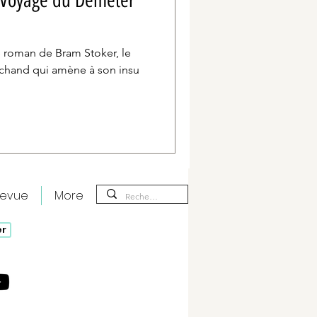
r Voyage du Demeter
e roman de Bram Stoker, le
rchand qui amène à son insu
revue
More
er