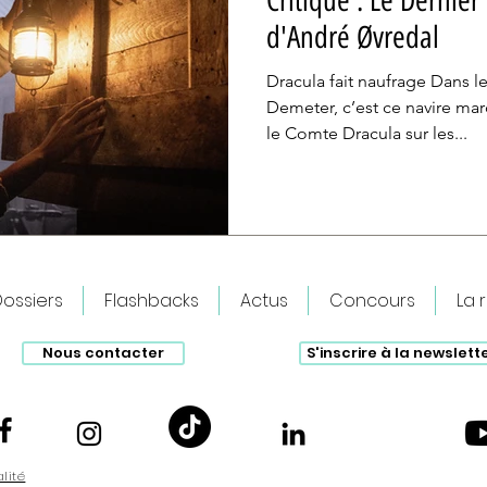
Critique : Le Dernie
d'André Øvredal
Dracula fait naufrage Dans l
Demeter, c’est ce navire ma
le Comte Dracula sur les...
ossiers
Flashbacks
Actus
Concours
La 
Nous contacter
S'inscrire à la newslett
alité