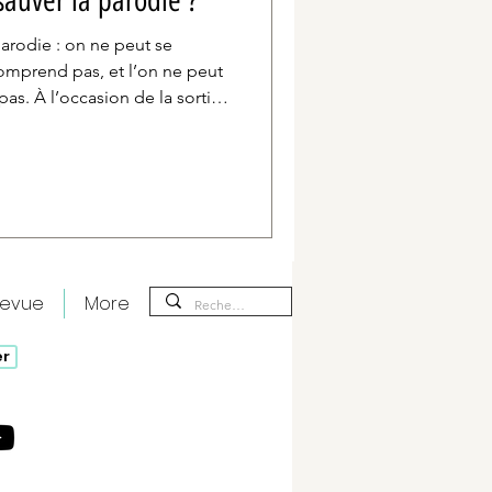
 sauver la parodie ?
 parodie : on ne peut se
mprend pas, et l’on ne peut
as. À l’occasion de la sortie
tour sur la naissance,
if d’un sous-genre autrefois
américaine.
revue
More
er