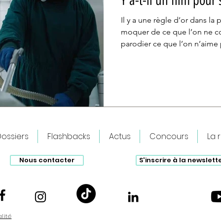
Y a-t-il un film pour
Il y a une règle d’or dans la
moquer de ce que l’on ne co
parodier ce que l’on n’aime p
le 3 juin de Scary Movie 6, re
l’apogée et l'oubli progress
omniprésent de la comédie 
ossiers
Flashbacks
Actus
Concours
La 
Nous contacter
S'inscrire à la newslett
alité