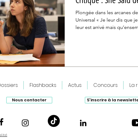
Critique : She Said 
Plongée dans les arcanes de 
Universal « Je leur dis que je ne peux pas changer ce qui
leur est arrivé mais qu’ens
d’autres personnes. » C’est 
donne la journaliste du New York Tim
(Carey Mulligan) à sa collègue Jodi Kantor (Zoe Kazan)
dans le film She Said, alors 
convaincre des femmes à tém
Le long-métrage retrace l’en
ossiers
Flashbacks
Actus
Concours
La 
Nous contacter
S'inscrire à la newslett
alité