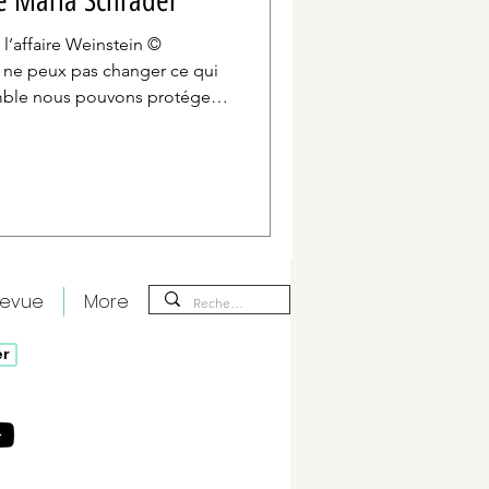
de Maria Schrader
l’affaire Weinstein ©
emble nous pouvons protéger
en substance le conseil que
es Megan Twohey
qu’elles cherchent à
oigner sous leur vrai nom.
quête sur les viole
revue
More
er