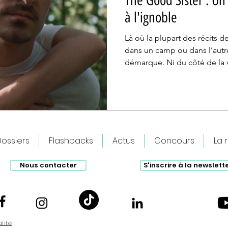
The Good Sister : U
à l'ignoble
Là où la plupart des récits d
dans un camp ou dans l’autr
démarque. Ni du côté de la v
bourreau, le film épouse le
Rose. De la sidération à l'act
livre une interprétation juste
contradictions et de débor
ossiers
Flashbacks
Actus
Concours
La 
Nous contacter
S'inscrire à la newslett
alité