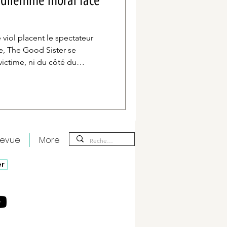
n dilemme moral face
e viol placent le spectateur
e, The Good Sister se
ictime, ni du côté du
s étapes du dilemme moral de
ion, l'actrice Marie Bloching
, faite de doutes, de
dements.
revue
More
er