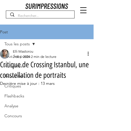
Post
Tous les posts
Elli Mastorou
Tous les posts
2 déc. 2024
2 min de lecture
Critique de Crossing Istanbul, une
Actualités
constellation de portraits
Rencontres
Dernière mise à jour :
13 mars
Critiques
Flashbacks
Analyse
Concours