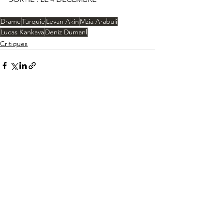
Drame
Turquie
Levan Akin
Mzia Arabuli
Lucas Kankava
Deniz Dumanl
Critiques
Voir tout
Posts récents