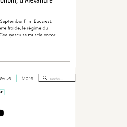
tronom, d'Alexandre
 September Film Bucarest,
rre froide, le régime du
 Ceaușescu se muscle encore
 se renforce. Ana (Mara
de liberté, et de sa première
ovici). Dans la scène
st échangé, Sorin retrouve
ongs regards, comme les
e, des regards qui se muen
revue
More
er