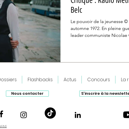
Critique : Radio Me
Belc
Le pouvoir de la jeunesse ©
automne 1972. En pleine gue
leader communiste Nicolae
un peu plus et la répression
Bugarin) a 17 ans. Elle rêve 
fois avec Sorin (Şerban Lazar
introductive, pas un mot n’e
Ana et ils s’échangent de l
amoureux savent si bien fair
ossiers
Flashbacks
Actus
Concours
La 
Nous contacter
S'inscrire à la newslett
alité