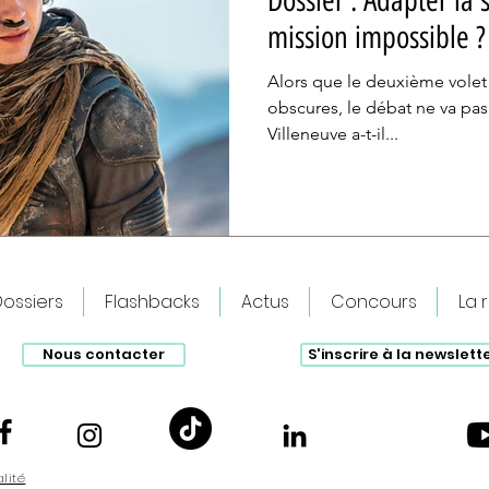
Dossier : Adapter la s
mission impossible ?
Alors que le deuxième volet 
obscures, le débat ne va pas
Villeneuve a-t-il...
ossiers
Flashbacks
Actus
Concours
La 
Nous contacter
S'inscrire à la newslett
alité