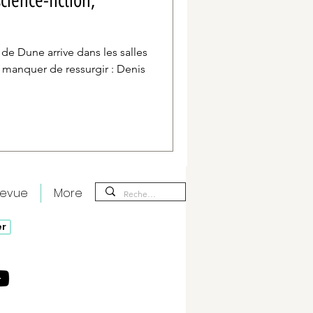
cience-fiction,
de Dune arrive dans les salles
 manquer de ressurgir : Denis
revue
More
er