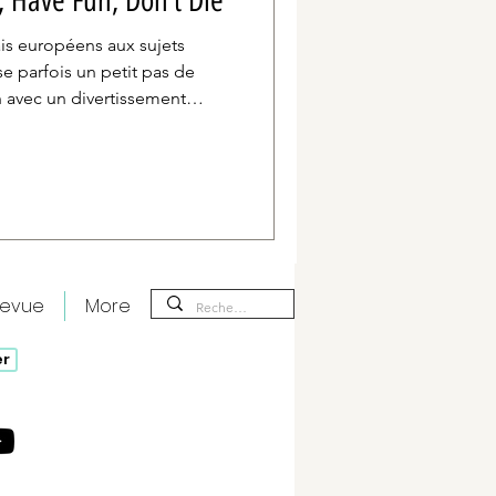
, Have Fun, Don’t Die
ais européens aux sujets
ise parfois un petit pas de
 avec un divertissement
7 l’année dernière, c’est
Die de Gore Verbinski qui
 cette édition. Et le moins
u’on risque de s’en souvenir.
revue
More
er