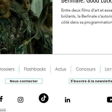
Berlinale: Good Luck
Entre deux films d’art et ess
brûlants, la Berlinale s’autor
côté dans sa programmation
hollywoodien. Après Mickey 1
Good Luck, Have Fun, Don’t 
semble dévolu à ce rôle pour
que l’on puisse dire, c’est q
ossiers
Flashbacks
Actus
Concours
La 
Nous contacter
S'inscrire à la newslett
alité