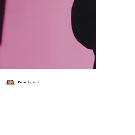
Kévin Giraud
22 janv.
4 min de lecture
Rencontres
Ramdam Festival : Une première
matinée pro sous le signe de