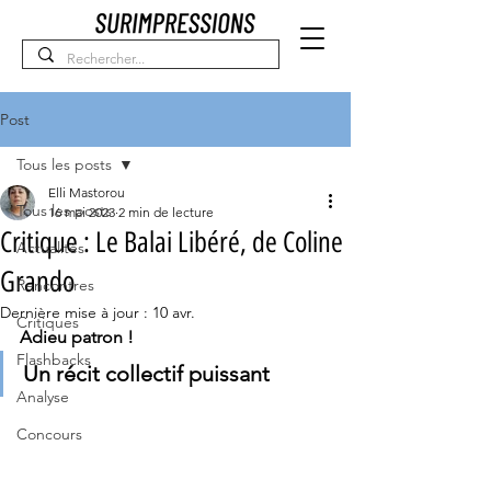
Post
Tous les posts
Elli Mastorou
Tous les posts
16 mai 2023
2 min de lecture
Critique : Le Balai Libéré, de Coline
Actualités
Grando
Rencontres
Dernière mise à jour :
10 avr.
Critiques
Adieu patron ! 
Flashbacks
Un récit collectif puissant
Analyse
Concours