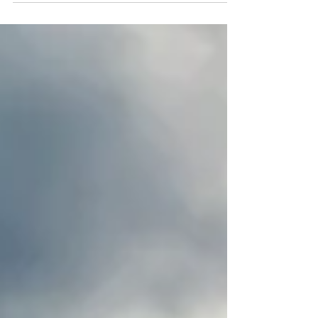
comme une des plus brillantes interprètes
de sa génération. Mais qu’est-ce qui nous
parle tant dans son jeu ? © A24 Florence
Pugh est une excellente actrice. Ce n'est pas
moi qui le dit, c'est une opinion partagée de
manière presque unanime par les critiques,
les professionnel·les du cinéma et le grand
public. Dans le marasme des nouvelles stars