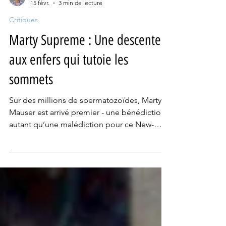
Adrien Corbeel
15 févr.
3 min de lecture
Critiques
Marty Supreme : Une descente
aux enfers qui tutoie les
sommets
Sur des millions de spermatozoïdes, Marty
Mauser est arrivé premier - une bénédiction
autant qu’une malédiction pour ce New-
Yorkais, déterminé à devenir un grand
vainqueur dans la course de la vie.