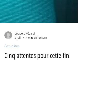
Léopold Vézard
2 juil.
4 min de lecture
Actualités
Cinq attentes pour cette fin
d'année
Alors qu’il ne reste que six mois avant que
l’année ne s’achève, coup de projecteurs sur
quelques-uns des films les plus attendus qui