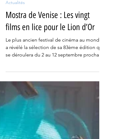
24 juil.
3 min de lecture
Actualités
Mostra de Venise : Les vingt
films en lice pour le Lion d’Or
Le plus ancien festival de cinéma au monde
a révélé la sélection de sa 83ème édition qui
se déroulera du 2 au 12 septembre prochain.
Spontanément, les premiers regards se
tournent vers la compétition officielle où le
Jury présidé par Maggie Gyllenhaal aura fort
à faire pour départager les vingts films en
lice pour le Lion d’Or.