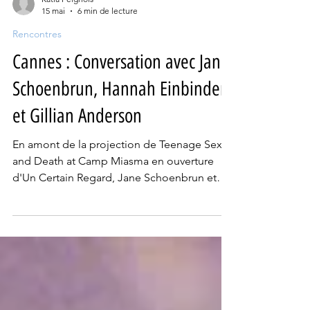
Katia Peignois
15 mai
6 min de lecture
Rencontres
Cannes : Conversation avec Jane
Schoenbrun, Hannah Einbinder
et Gillian Anderson
En amont de la projection de Teenage Sex
and Death at Camp Miasma en ouverture
d'Un Certain Regard, Jane Schoenbrun et
ses deux formidables actrices principales
Gillian Anderson et Hannah Einbinder ont
échangé avec Ryan Lattanzio d'IndieWire lors
d'une conversation organisée par le Pavillon