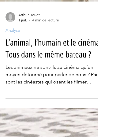
Arthur Bouet
1 juil.
4 min de lecture
Analyse
L’animal, l’humain et le cinéma :
Tous dans le même bateau ?
Les animaux ne sont-ils au cinéma qu’un
moyen détourné pour parler de nous ? Rares
sont les cinéastes qui osent les filmer
simplement pour ce qu’ils sont et résistent à
la tentation de l’anthropomorphisme – en
témoigne la longue tradition des films
d’animation représentant les animaux en
bipèdes humanoïdes doués de langage.