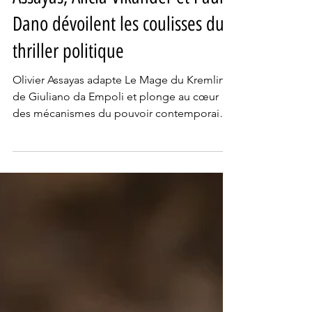
Assayas, Alicia Vikander et Paul
Dano dévoilent les coulisses du
thriller politique
Olivier Assayas adapte Le Mage du Kremlin
de Giuliano da Empoli et plonge au cœur
des mécanismes du pouvoir contemporain.
Autour de Paul Dano, inquiétant spin doctor
de l’ombre, et d’Alicia Vikander, témoin
semi-complice, le cinéaste transforme le
roman en un thriller politique troublant sur
l’art de la manipulation. Rencontre croisée,
avant la sortie du film le 28 janvier.