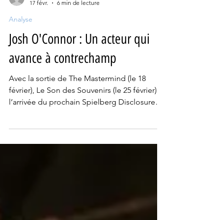
Léa Dornier
17 févr.
6 min de lecture
Analyse
Josh O'Connor : Un acteur qui
avance à contrechamp
Avec la sortie de The Mastermind (le 18
février), Le Son des Souvenirs (le 25 février) et
l’arrivée du prochain Spielberg Disclosure
Day, Josh O’Connor arrive à un moment
charnière de sa carrière. Loin de capitaliser
sur son nouveau statut de sex-symbol, il
dessine une trajectoire oblique et discrète.