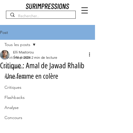
Post
Tous les posts
Elli Mastorou
Tous les posts
5 févr. 2024
2 min de lecture
Critique : Amal de Jawad Rhalib
Actualités
Une femme en colère
Rencontres
Critiques
Flashbacks
Analyse
Concours