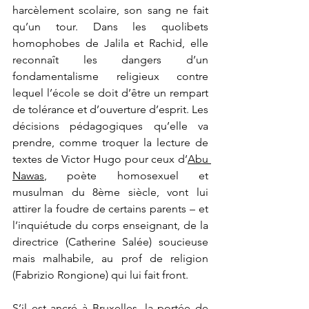
harcèlement scolaire, son sang ne fait 
qu’un tour. Dans les quolibets 
homophobes de Jalila et Rachid, elle 
reconnaît les dangers d’un 
fondamentalisme religieux contre 
lequel l’école se doit d’être un rempart 
de tolérance et d’ouverture d’esprit. Les 
décisions pédagogiques qu’elle va 
prendre, comme troquer la lecture de 
textes de Victor Hugo pour ceux d’
Abu 
Nawas
, poète homosexuel et 
musulman du 8
ème
 siècle, vont lui 
attirer la foudre de certains parents – et 
l’inquiétude du corps enseignant, de la 
directrice (Catherine Salée) soucieuse 
mais malhabile, au prof de religion 
(Fabrizio Rongione) qui lui fait front.
S’il est ancré à Bruxelles, la portée de 