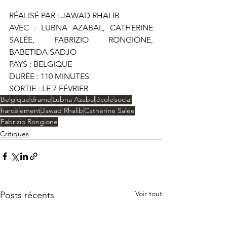
RÉALISÉ PAR : JAWAD RHALIB
AVEC : LUBNA AZABAL, CATHERINE 
SALÉE, FABRIZIO RONGIONE, 
BABETIDA SADJO
PAYS : BELGIQUE
DURÉE : 110 MINUTES
SORTIE : LE 7 FÉVRIER
Belgique
drame
Lubna Azabal
école
social
harcèlement
Jawad Rhalib
Catherine Salée
Fabrizio Rongione
Critiques
Voir tout
Posts récents