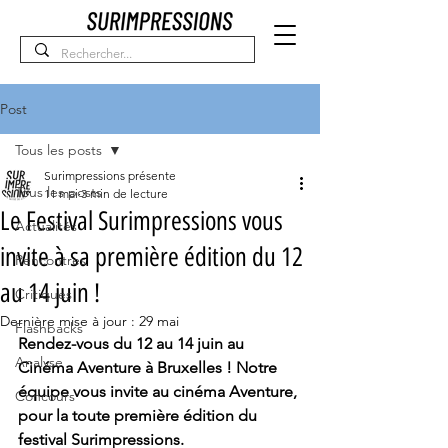
Post
Tous les posts
Surimpressions présente
Tous les posts
11 mai
3 min de lecture
Le Festival Surimpressions vous
Actualités
invite à sa première édition du 12
Rencontres
au 14 juin !
Critiques
Dernière mise à jour :
29 mai
Flashbacks
Rendez-vous du 12 au 14 juin au 
Analyse
Cinéma Aventure à Bruxelles ! Notre 
équipe vous invite au cinéma Aventure, 
Concours
pour la toute première édition du 
festival Surimpressions. 