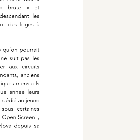
« brute » et 
descendant les 
nt des loges à 
s qu’on pourrait 
ne suit pas les 
r aux circuits 
dants, anciens 
tiques mensuels 
que année leurs 
 dédié au jeune 
sous certaines 
 “Open Screen”, 
Nova depuis sa 