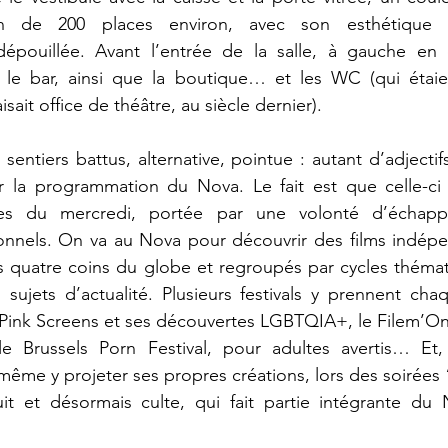
on de 200 places environ, avec son esthétique 
dépouillée. Avant l’entrée de la salle, à gauche en 
e le bar, ainsi que la boutique… et les WC (qui étaie
isait office de théâtre, au siècle dernier).
sentiers battus, alternative, pointue : autant d’adjectif
ier la programmation du Nova. Le fait est que celle-ci 
rties du mercredi, portée par une volonté d’échappe
onnels. On va au Nova pour découvrir des films indépen
es quatre coins du globe et regroupés par cycles théma
sujets d’actualité. Plusieurs festivals y prennent cha
 Pink Screens et ses découvertes LGBTQIA+, le Filem’On
e Brussels Porn Festival, pour adultes avertis… Et, 
même y projeter ses propres créations, lors des soirées
t et désormais culte, qui fait partie intégrante du 