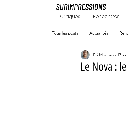
Critiques
Rencontres
Tous les posts
Actualités
Renc
Elli Mastorou
17 jan
Le Nova : l