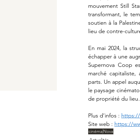
mouvement Still Sta
transformant, le te
soutien à la Palesti
lieu de contre-cultur
En mai 2024, la struc
échapper à une augme
Supernova Coop est
marché capitaliste,
parts. Un appel auq
le paysage cinématogr
de propriété du lieu
Plus d’infos : 
https:
Site web : 
https://w
cinéma
Nova
Actualités