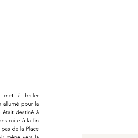
met à briller 
 allumé pour la 
était destiné à 
truite à la fin 
pas de la Place 
ir mène vers la 