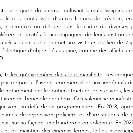
t pas « que » du cinéma : cultivant la multidisciplinarité
établit des ponts avec d’autres formes de création, en
es, rencontres ou débats dans le cadre de diverses pr
lièrement invités à accompagner de leurs instruments 
tiek » quant à elle permet aux visiteurs du lieu de s’ap
 éclectique d’objets liés au ciné, comme des affiches co
D.  
, 
telles qu’exprimées dans leur manifeste
, revendique
ar rapport à l’aspect commercial et aux impératifs de 
le notamment par le soutien structurel de subsides, les 
tairement bénévole par choix. Ces valeurs se manifesten
qui vont au-delà de sa programmation. En 2018, après
 victimes de répression policière et d’arrestations de
ichait sur sa façade une banderole en solidarité. En 2021
 et du maintien des cinémas fermés, le lieu a particip