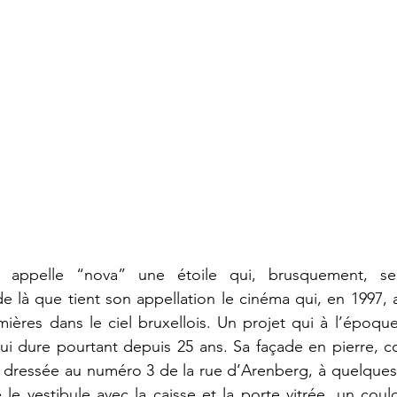
 appelle “nova” une étoile qui, brusquement, se 
e là que tient son appellation le cinéma qui, en 1997, a
mières dans le ciel bruxellois. Un projet qui à l’époque 
i dure pourtant depuis 25 ans. Sa façade en pierre, cons
st dressée au numéro 3 de la rue d’Arenberg, à quelques 
le vestibule avec la caisse et la porte vitrée, un coulo