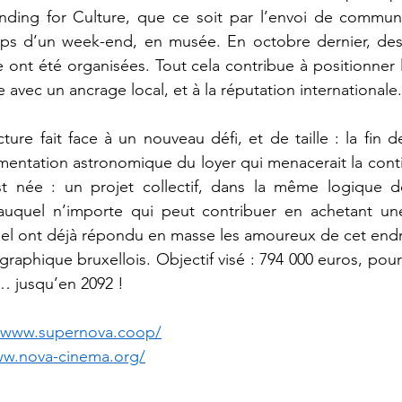
nding for Culture, que ce soit par l’envoi de commun
mps d’un week-end, en musée. En octobre dernier, des 
ne ont été organisées. Tout cela contribue à positionne
e avec un ancrage local, et à la réputation internationale.
ture fait face à un nouveau défi, et de taille : la fin d
ntation astronomique du loyer qui menacerait la contin
 née : un projet collectif, dans la même logique de
 auquel n’importe qui peut contribuer en achetant une 
uel ont déjà répondu en masse les amoureux de cet endr
aphique bruxellois. Objectif visé : 794 000 euros, pour 
… jusqu’en 2092 ! 
//www.supernova.coop/
ww.nova-cinema.org/