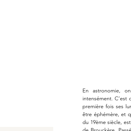
En astronomie, on
intensément. C’est d
première fois ses lu
être éphémère, et qu
du 19
ème
 siècle, e
de Brouckère. Passé 