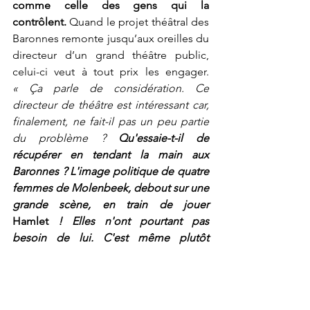
comme celle des gens qui la 
contrôlent.
 Quand le projet théâtral des 
Baronnes remonte jusqu’aux oreilles du 
directeur d’un grand théâtre public, 
celui-ci veut à tout prix les engager. 
« Ça parle de considération. Ce 
directeur de théâtre est intéressant car, 
finalement, ne fait-il pas un peu partie 
du problème ? 
Qu'essaie-t-il de 
récupérer en tendant la main aux 
Baronnes ? L'image politique de quatre 
femmes de Molenbeek, debout sur une 
grande scène, en train de jouer 
Hamlet
 ! Elles n'ont pourtant pas 
besoin de lui. C'est même plutôt 
l'inverse.
 En même temps, il est 
touchant ce directeur. Il ne cherche pas 
que le succès. Il cherche surtout une 
étincelle d’inspiration et la trouve en 