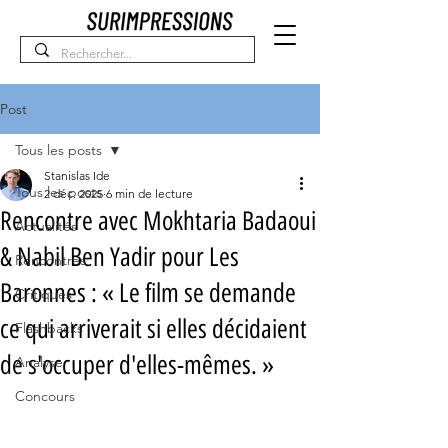
Post
Tous les posts
Stanislas Ide
Tous les posts
2 déc. 2025
6 min de lecture
Rencontre avec Mokhtaria Badaoui
Actualités
& Nabil Ben Yadir pour Les
Rencontres
Baronnes : « Le film se demande
Critiques
ce qui arriverait si elles décidaient
Flashbacks
de s'occuper d'elles-mêmes. »
Analyse
Concours