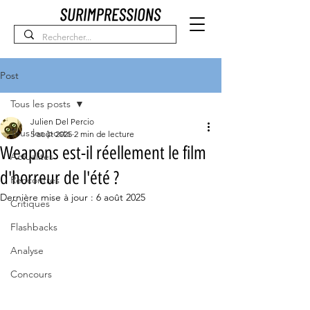
Post
Tous les posts
Julien Del Percio
Tous les posts
5 août 2025
2 min de lecture
Weapons est-il réellement le film
Actualités
d'horreur de l'été ?
Rencontres
Dernière mise à jour :
6 août 2025
Critiques
Flashbacks
Analyse
Concours