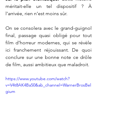
méritait-elle un tel dispositif ? À 
l’arrivée, rien n’est moins sûr. 
On se consolera avec le grand-guignol 
final, passage quasi obligé pour tout 
film d’horreur modernes, qui se révèle 
ici franchement réjouissant. De quoi 
conclure sur une bonne note ce drôle 
de film, aussi ambitieux que maladroit.
https://www.youtube.com/watch?
v=V4t8AK4Ba50&ab_channel=WarnerBrosBel
gium
Réalisé par Zach Cregger (États-Unis - 