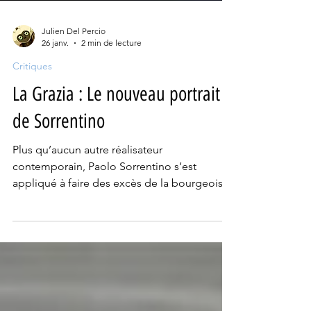
Julien Del Percio
26 janv.
2 min de lecture
Critiques
La Grazia : Le nouveau portrait
de Sorrentino
Plus qu’aucun autre réalisateur
contemporain, Paolo Sorrentino s’est
appliqué à faire des excès de la bourgeoisie
et des puissants le nerf de son cinéma. Un
cinéma profondément excessif, où se mêle
grotesque et mélancolie, qui ré-actualise et
amplifie les motifs de l'œuvre de Fellini à