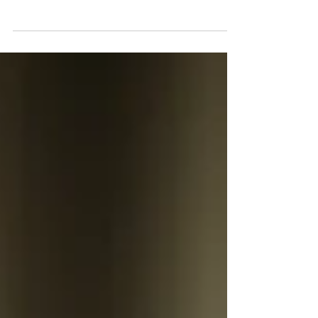
a révélé la sélection de sa 83ème édition qui
se déroulera du 2 au 12 septembre prochain.
Spontanément, les premiers regards se
tournent vers la compétition officielle où le
Jury présidé par Maggie Gyllenhaal aura fort
à faire pour départager les vingts films en
lice pour le Lion d’Or.