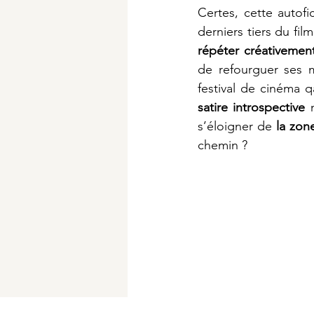
Certes, cette autofic
derniers tiers du fil
répéter créativemen
de refourguer ses m
satire introspective
 
s’éloigner de 
la zon
chemin ?