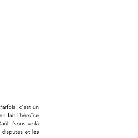
rfois, c’est un 
n fait l’héroïne 
ùl. Nous voilà 
 disputes et 
les 