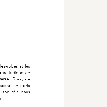
es-robes et les 
ture ludique de 
verse
 : Rossy de 
cente Victoria 
 son rôle dans 
n.