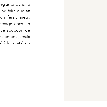
inglante dans le 
 ne faire que 
se 
’il ferait mieux 
ommage dans un 
festival de cinéma qatari pour 200.000 euros la journée. Malheureusement, ce soupçon de 
inalement jamais 
éjà la moitié du 