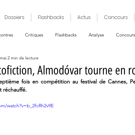
Dossiers
Flashbacks
Actus
Concours
ontres
Critiques
Flashbacks
Analyse
Concours
 mai
2 min de lecture
tofiction, Almodóvar tourne en 
eptième fois en compétition au festival de Cannes, P
t réchauffé.
com/watch?v=b_2fcRh2v9E