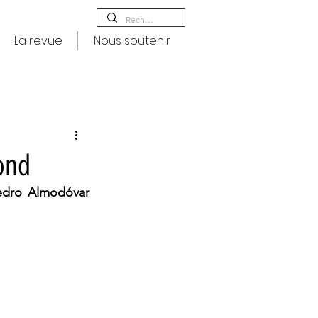
La revue
Nous soutenir
rond
edro Almodóvar 