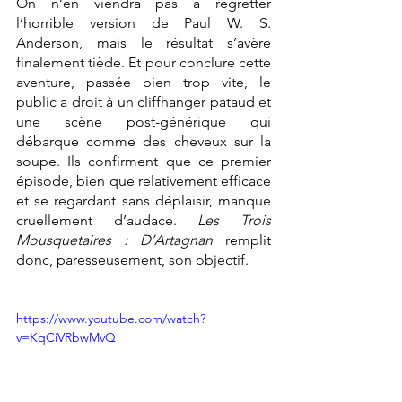
On n’en viendra pas à regretter 
l’horrible version de Paul W. S. 
Anderson, mais le résultat s’avère 
finalement tiède. Et pour conclure cette 
aventure, passée bien trop vite, le 
public a droit à un cliffhanger pataud et 
une scène post-générique qui 
débarque comme des cheveux sur la 
soupe. Ils confirment que ce premier 
épisode, bien que relativement efficace 
et se regardant sans déplaisir, manque 
cruellement d’audace. 
Les Trois 
Mousquetaires : D’Artagnan
 remplit 
donc, paresseusement, son objectif. 
https://www.youtube.com/watch?
v=KqCiVRbwMvQ