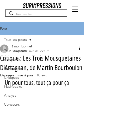
Post
Tous les posts
Simon Lionnet
Tous les posts
3 avr. 2023
3 min de lecture
Critique : Les Trois Mousquetaires
Actualités
D'Artagnan, de Martin Bourboulon
Rencontres
Dernière mise à jour :
10 avr.
Critiques
Un pour tous, tout ça pour ça
Flashbacks
Analyse
Concours