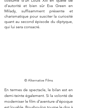
costume d’un Louis XIII en quête de 
d’autorité et bien sûr Eva Green en 
Milady, suffisamment présente et 
charismatique pour susciter la curiosité 
quant au second épisode du diptyque, 
qui lui sera consacré.
© Alternative Films
En termes de spectacle, le bilan est en 
demi-teinte également. Si la volonté de 
moderniser le film d’aventure d’époque 
est louable, Bourboulon tourne le dos à 