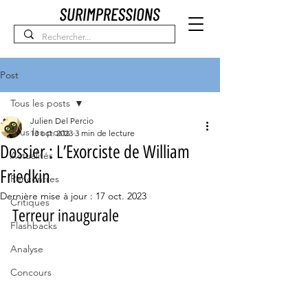
Post
Tous les posts
Julien Del Percio
Tous les posts
13 oct. 2023
3 min de lecture
Dossier : L’Exorciste de William
Actualités
Friedkin
Rencontres
Dernière mise à jour :
17 oct. 2023
Critiques
Terreur inaugurale
Flashbacks
Analyse
Concours