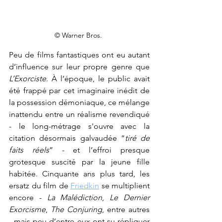
© Warner Bros. 
Peu de films fantastiques ont eu autant 
d’influence sur leur propre genre que 
L’Exorciste
. À l’époque, le public avait 
été frappé par cet imaginaire inédit de 
la possession démoniaque, ce mélange 
inattendu entre un réalisme revendiqué 
- le long-métrage s'ouvre avec la 
citation désormais galvaudée “
tiré de 
faits réels
” - et l’effroi presque 
grotesque suscité par la jeune fille 
habitée. Cinquante ans plus tard, les 
ersatz du film de 
Friedkin
 se multiplient 
encore - 
La Malédiction
, 
Le Dernier 
Exorcisme
, 
The Conjuring
, entre autres 
- mais peu d’entre eux ont su répliquer 