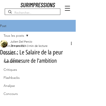
Post
Tous les posts
Julien Del Percio
Tous les posts
28 mars 2024
3 min de lecture
Dossier : Le Salaire de la peur
Actualités
La démesure de l’ambition
Rencontres
Critiques
Flashbacks
Analyse
Concours